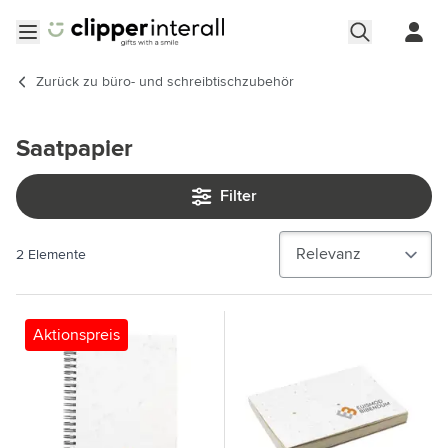
Zum Inhalt springen
Menü öffnen
Zurück zu
büro- und schreibtischzubehör
Saatpapier
Filter
2
Elemente
Aktionspreis