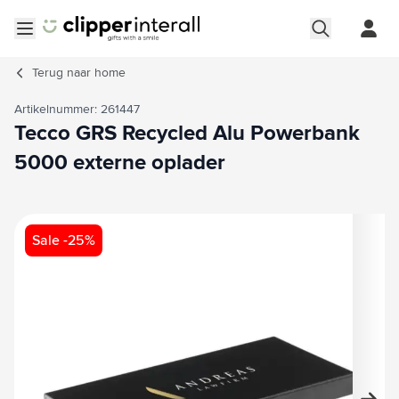
Ga naar de inhoud
Menu openen
Terug naar
home
Artikelnummer: 261447
Tecco GRS Recycled Alu Powerbank
5000 externe oplader
Hoofdafbeelding
Klik om afbeelding op volledig scherm te bekijken
Sale -25%