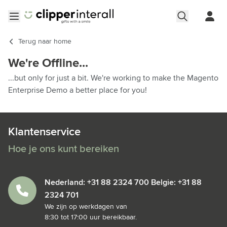
Ga naar de inhoud
Menu openen
Terug naar
home
We're Offline...
...but only for just a bit. We're working to make the Magento
Enterprise Demo a better place for you!
Klantenservice
Hoe je ons kunt bereiken
Nederland: +31 88 2324 700 Belgie: +31 88
2324 701
We zijn op werkdagen van
8:30 tot 17:00 uur bereikbaar.