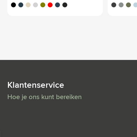
noir
bleu foncé/noir
blanc cassé
gris clair
vert olive
rouge
bleu foncé
noir/noir
noir
gris
vert ol
ble
Klantenservice
Hoe je ons kunt bereiken