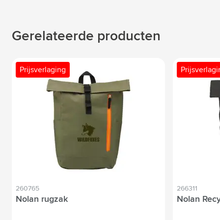
Gerelateerde producten
Prijsverlaging
Prijsverlag
260765
266311
Nolan rugzak
Nolan Rec