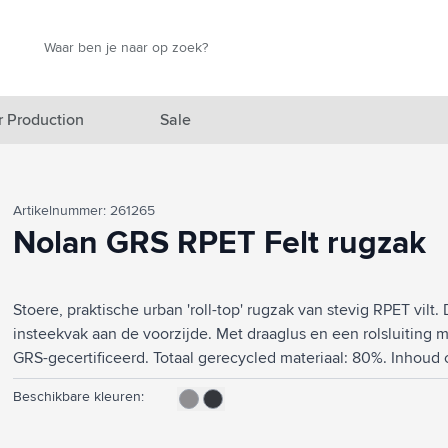
Zoek
Zoek
r Production
Sale
elicht categorie
Artikelnummer: 261265
egorie
Nolan GRS RPET Felt rugzak
egorie
Stoere, praktische urban 'roll-top' rugzak van stevig RPET vil
categorie
insteekvak aan de voorzijde. Met draaglus en een rolsluiting 
izen categorie
GRS-gecertificeerd. Totaal gerecycled materiaal: 80%. Inhoud ca
nen categorie
Beschikbare kleuren:
producten categorie