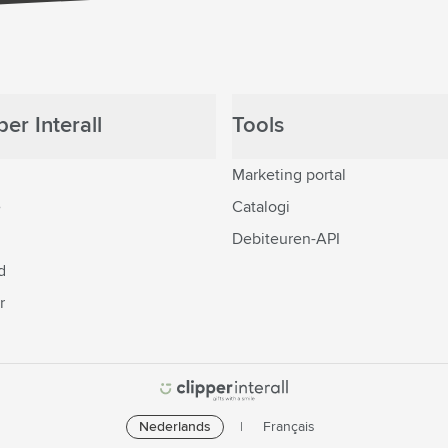
er Interall
Tools
Marketing portal
e
Catalogi
Debiteuren-API
d
r
Nederlands
Français