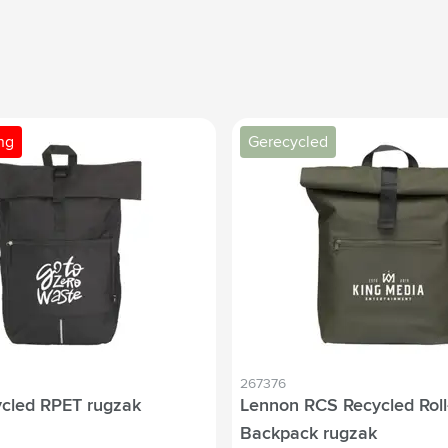
ing
Gerecycled
267376
ycled RPET rugzak
Lennon RCS Recycled Roll
Backpack rugzak