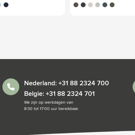
ive
u clair
bleu foncé
brun
noir
beige
bleu clair
bleu marine
vert foncé
Nederland: +31 88 2324 700
Belgie: +31 88 2324 701
We zijn op werkdagen van
8:30 tot 17:00 uur bereikbaar.