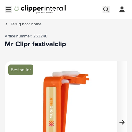
Ga naar de inhoud
Menu openen
Terug naar
home
Artikelnummer: 263248
Mr Clipr festivalclip
Hoofdafbeelding
Klik om afbeelding op volledig scherm te bekijken
Bestseller