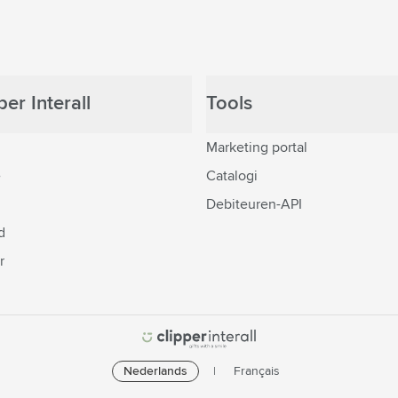
er Interall
Tools
Marketing portal
e
Catalogi
Debiteuren-API
d
r
Nederlands
Français