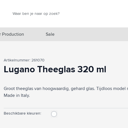
Zoek
Zoek
r Production
Sale
elicht categorie
Artikelnummer: 261070
egorie
Lugano Theeglas 320 ml
egorie
Groot theeglas van hoogwaardig, gehard glas. Tijdloos model 
categorie
Made in Italy.
izen categorie
nen categorie
Beschikbare kleuren:
producten categorie