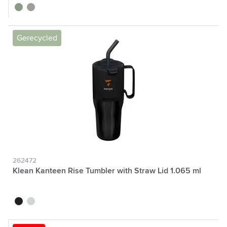
vert
argenté
Gerecycled
262472
Klean Kanteen Rise Tumbler with Straw Lid 1.065 ml
noir
beige