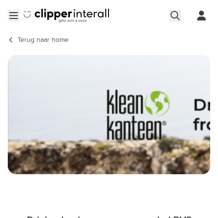
Ga naar de inhoud
Menu openen
Terug naar
home