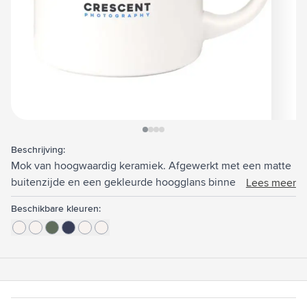
View larger image
View larger image
View larger image
View larger image
Beschrijving:
Mok van hoogwaardig keramiek. Afgewerkt met een matte
buitenzijde en een gekleurde hoogglans binnenzijde.
Lees meer
Vaatwasserbestendig. Inhoud 330 ml.
Beschikbare kleuren: