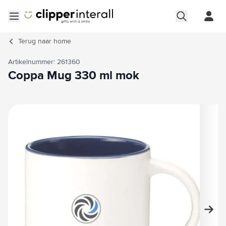
Ga naar de inhoud
Menu openen
Terug naar
home
Artikelnummer: 261360
Coppa Mug 330 ml mok
Hoofdafbeelding
Klik om afbeelding op volledig scherm te bekijken