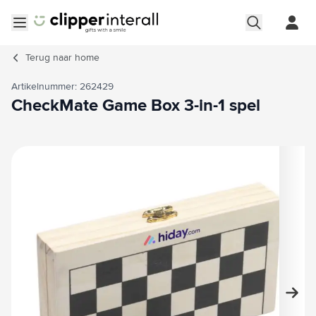
Ga naar de inhoud
Menu openen
Terug naar
home
Artikelnummer: 262429
CheckMate Game Box 3-in-1 spel
Hoofdafbeelding
Klik om afbeelding op volledig scherm te bekijken