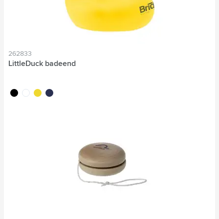
262833
LittleDuck badeend
noir
blanc
jaune
bleu marine