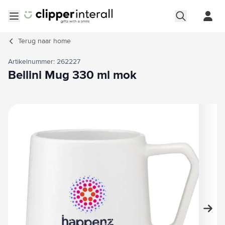
Ga naar de inhoud
Menu openen
Terug naar
home
Artikelnummer: 262227
Bellini Mug 330 ml mok
Hoofdafbeelding
Klik om afbeelding op volledig scherm te bekijken