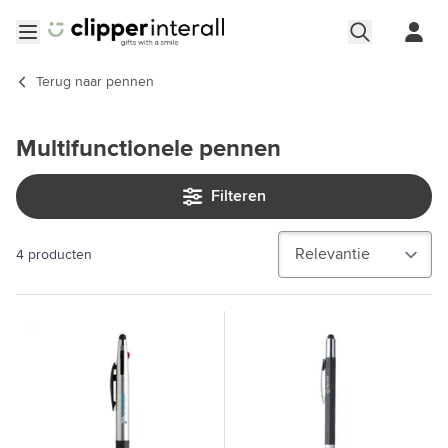
Ga naar de inhoud
Menu openen
Terug naar
pennen
Multifunctionele pennen
Filteren
4
producten