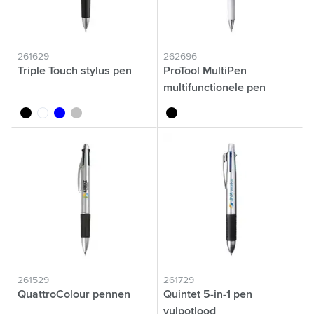
261629
262696
Triple Touch stylus pen
ProTool MultiPen
multifunctionele pen
noir
blanc
bleu
argenté
noir
261529
261729
QuattroColour pennen
Quintet 5-in-1 pen
vulpotlood