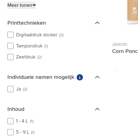
Meer tonen
Printtechnieken
Printtechnieken
Digitaaldruk sticker
(2)
269095
Tampondruk
(1)
Corn Ponc
Zeefdruk
(2)
translucide
Individuele namen mogelijk
Individuele namen mogelijk
Meer informatie over fil
Ja
(2)
Inhoud
Inhoud
1 - 4 L
(1)
5 - 9 L
(1)