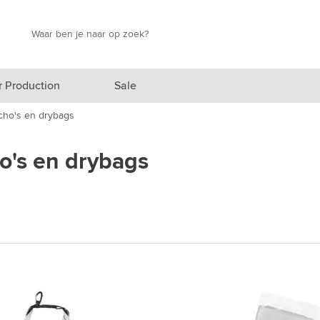
Zoek
Zoek
r Production
Sale
cho's en drybags
elicht categorie
o's en drybags
egorie
egorie
categorie
izen categorie
nen categorie
producten categorie