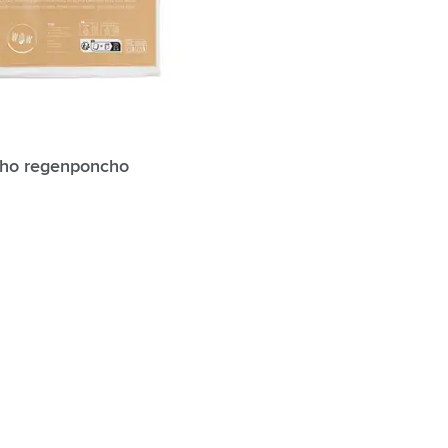
ho regenponcho
ter Individuele namen mogelijk: