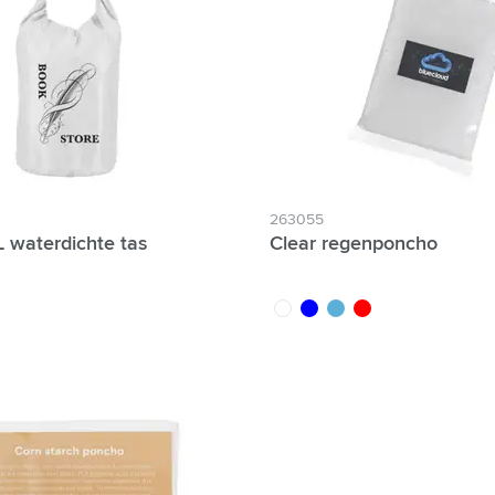
 & Gadgets categorie
categorie
n categorie
egorie
je tijd categorie
263055
 waterdichte tas
Clear regenponcho
p & Onderweg categorie
oi
translucide
bleu
bleu clair
rouge