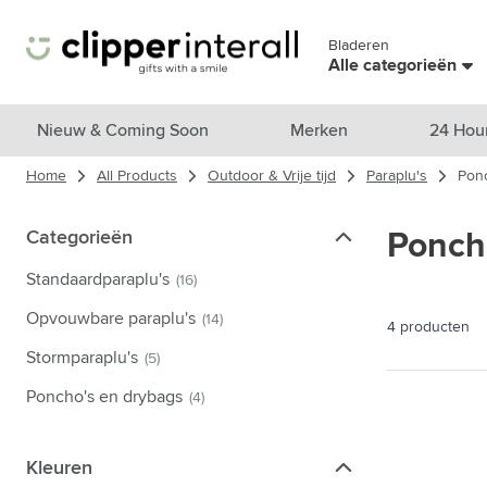
Ga naar de inhoud
Bladeren
Sla menu over
Alle categorieën
Bekijk alle producten
Nieuw & Coming Soon
Merken
24 Hou
Home
All Products
Outdoor & Vrije tijd
Paraplu's
Pon
Nieuw & Uitgelicht
Toon submenu voor Nieuw & Uitg
Merken
Categorieën
Categorieën
Ponch
Toon submenu voor Merken cat
Thema's
Standaardparaplu's
(16)
Toon submenu voor Thema's cat
Drinkwaren
Opvouwbare paraplu's
(14)
4
producten
Toon submenu voor Drinkwaren 
Tassen & Reizen
Stormparaplu's
(5)
Toon submenu voor Tassen & Re
Poncho's en drybags
(4)
Koken & Wonen
Toon submenu voor Koken & Wo
Verzorgingsproducten
Kleuren
Kleuren
Toon submenu voor Verzorgings