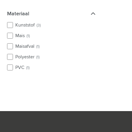
Materiaal
Materiaal
Kunststof
(3)
Mais
(1)
Maisafval
(1)
Polyester
(1)
PVC
(1)