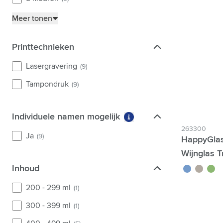
Meer tonen
Printtechnieken
Printtechnieken
Lasergravering
(9)
Tampondruk
(9)
Individuele namen mogelijk
Individuele namen mogelijk
Meer informatie over fil
263300
Ja
(9)
HappyGlas
Wijnglas T
Inhoud
bleu transluc
gris trans
vert t
Inhoud
200 - 299 ml
(1)
300 - 399 ml
(1)