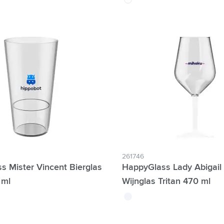
261746
s Mister Vincent Bierglas
HappyGlass Lady Abigail
 ml
Wijnglas Tritan 470 ml
blanc translucide