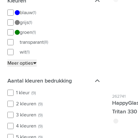
Kleuren
Kleuren
blauw
(1)
grijs
(1)
groen
(1)
transparant
(8)
wit
(1)
Meer opties
Aantal kleuren bedrukking
Aantal kleuren bedrukking
1 kleur
(9)
262741
HappyGlas
2 kleuren
(9)
Tritan 330
3 kleuren
(9)
translucide
4 kleuren
(9)
5 kleuren
(9)