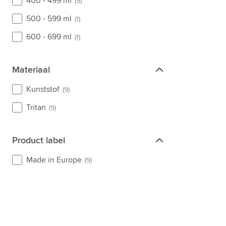
400 - 499 ml
(5)
500 - 599 ml
(1)
600 - 699 ml
(1)
Materiaal
Materiaal
Kunststof
(9)
Tritan
(9)
Product label
Product label
Made in Europe
(9)