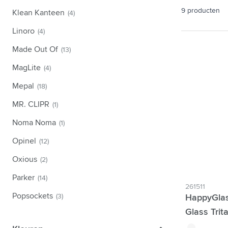
Technologie & Gadgets
9
producten
Toon submenu voor Technologie
Klean Kanteen
(4)
Giveaways
Linoro
(4)
Toon submenu voor Giveaways 
Schrijfwaren
Made Out Of
(13)
Toon submenu voor Schrijfware
Kantoor
MagLite
(4)
Toon submenu voor Kantoor cat
Outdoor & Vrije tijd
Mepal
(18)
Toon submenu voor Outdoor & Vri
Gereedschap & Onderweg
MR. CLIPR
(1)
Toon submenu voor Gereedscha
Noma Noma
(1)
Opinel
(12)
Oxious
(2)
Parker
(14)
261511
Popsockets
(3)
HappyGlas
Glass Trit
translucide