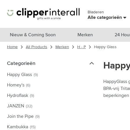
Ga naar de inhoud
Bladeren
Sla menu over
Alle categorieën
Bekijk alle producten
Nieuw & Coming Soon
Merken
24 Hou
Home
All Products
Merken
H - P
Happy Glass
Nieuw & Uitgelicht
Toon submenu voor Nieuw & Uitg
Merken
Categorieën
Categorieën
Happy
Toon submenu voor Merken cat
Thema's
Happy Glass
(9)
Toon submenu voor Thema's cat
HappyGlass g
Drinkwaren
Homey's
(6)
BPA-vrij Tri
Toon submenu voor Drinkwaren 
Tassen & Reizen
Hydroflask
beperkingen 
(9)
Toon submenu voor Tassen & Re
JANZEN
(32)
Koken & Wonen
Toon submenu voor Koken & Wo
Join the Pipe
(9)
Verzorgingsproducten
Toon submenu voor Verzorgings
Kambukka
(15)