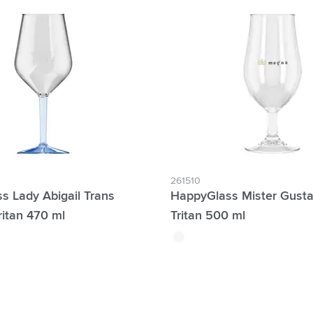
ter Individuele namen mogelijk:
261510
s Lady Abigail Trans
HappyGlass Mister Gusta
ritan 470 ml
Tritan 500 ml
ide
lucide
ranslucide
translucide