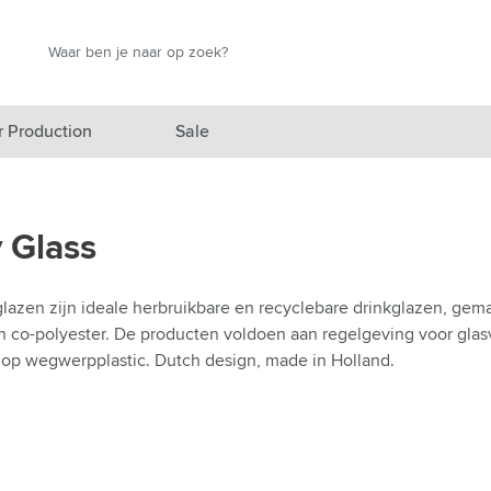
Zoek
Zoek
r Production
Sale
elicht categorie
 Glass
egorie
egorie
lazen zijn ideale herbruikbare en recyclebare drinkglazen, ge
tan co-polyester. De producten voldoen aan regelgeving voor gla
categorie
op wegwerpplastic. Dutch design, made in Holland.
izen categorie
nen categorie
producten categorie