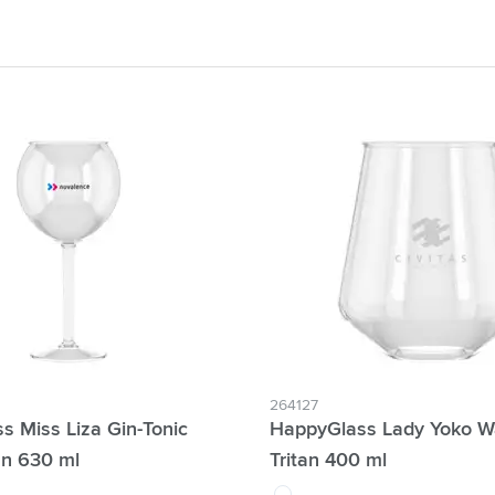
 & Gadgets categorie
categorie
n categorie
egorie
je tijd categorie
p & Onderweg categorie
264127
s Miss Liza Gin-Tonic
HappyGlass Lady Yoko W
an 630 ml
Tritan 400 ml
translucide