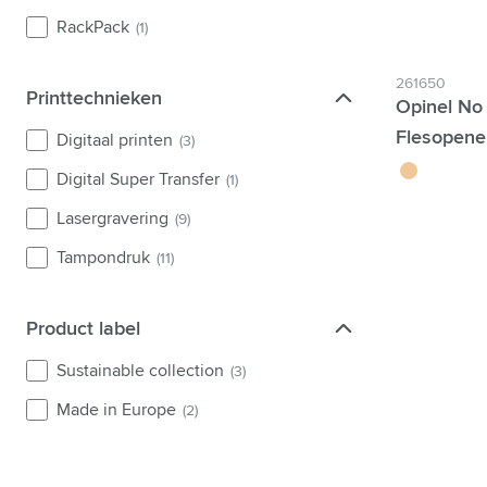
RackPack
(1)
261650
Printtechnieken
Printtechnieken
Opinel No
Flesopene
Digitaal printen
(3)
brun
Digital Super Transfer
(1)
Lasergravering
(9)
Tampondruk
(11)
Product label
Product label
Sustainable collection
(3)
Made in Europe
(2)