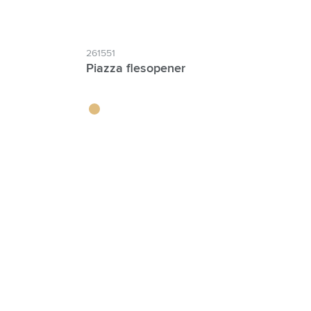
261551
Piazza flesopener
bambou