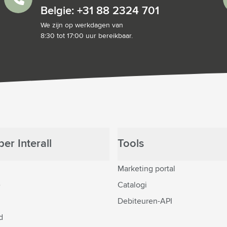
Belgie: +31 88 2324 701
We zijn op werkdagen van
8:30 tot 17:00 uur bereikbaar.
er Interall
Tools
Marketing portal
e
Catalogi
Debiteuren-API
d