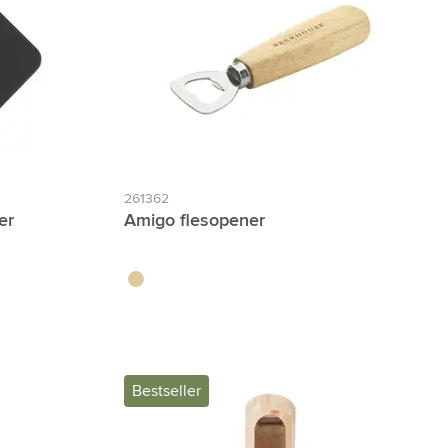
261362
er
Amigo flesopener
brun bois
Bestseller