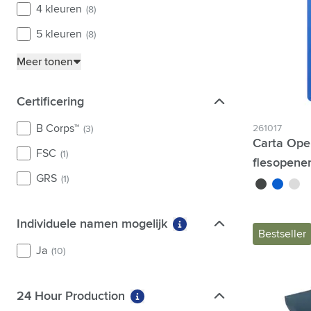
4 kleuren
(8)
5 kleuren
(8)
Meer tonen
Certificering
Certificering
B Corps™
261017
(3)
Carta Ope
FSC
(1)
flesopene
GRS
(1)
noir
bleu
argen
Individuele namen mogelijk
Individuele namen mogelijk
Meer informatie over fil
Bestseller
Ja
(10)
24 Hour Production
24 Hour Production
Meer informatie over filter 24 