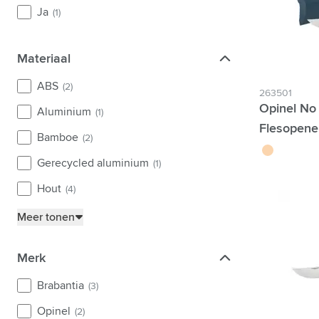
Ja
(1)
Materiaal
Materiaal
ABS
(2)
263501
Opinel No
Aluminium
(1)
Flesopener
Bamboe
(2)
brun
Gerecycled aluminium
(1)
Hout
(4)
Meer tonen
Merk
Merk
Brabantia
(3)
Opinel
(2)