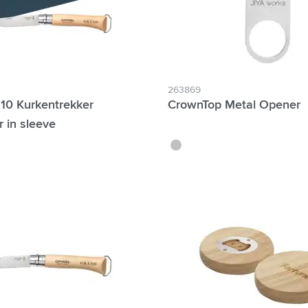
263869
 10 Kurkentrekker
CrownTop Metal Opener
 in sleeve
argenté