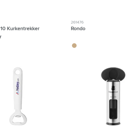
261476
 10 Kurkentrekker
Rondo
r
brun bois