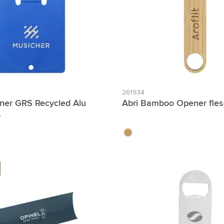
261934
ner GRS Recycled Alu
Abri Bamboo Opener fle
r
té
bambou
ter Individuele namen mogelijk:
Hour Production: