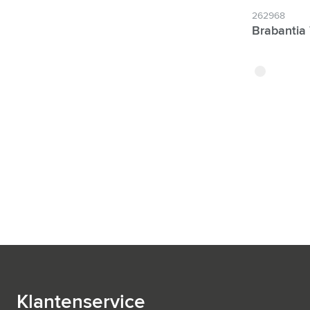
262968
Brabantia
gris
Klantenservice