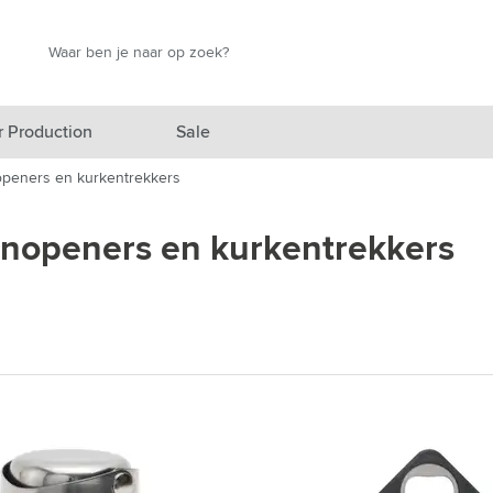
Zoek
Zoek
r Production
Sale
peners en kurkentrekkers
elicht categorie
enopeners en kurkentrekkers
egorie
egorie
categorie
izen categorie
nen categorie
producten categorie