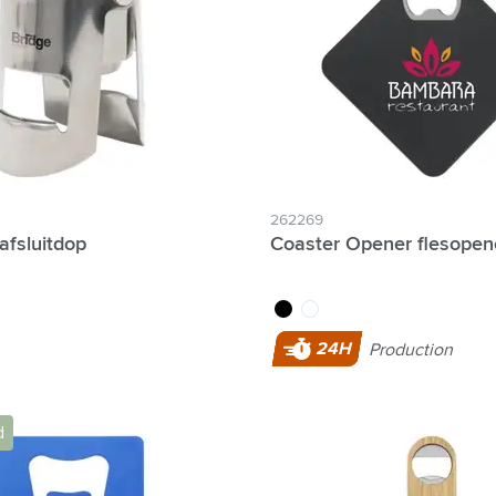
 & Gadgets categorie
categorie
n categorie
egorie
je tijd categorie
262269
afsluitdop
Coaster Opener flesopen
p & Onderweg categorie
noir
blanc
24H
Production
d