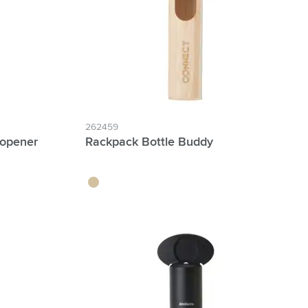
262459
sopener
Rackpack Bottle Buddy
brun bois