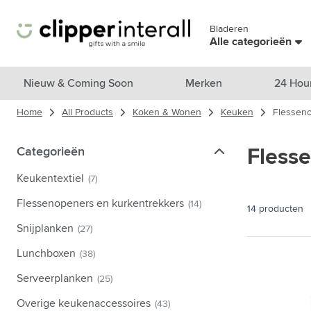
Ga naar de inhoud
Bladeren
Sla menu over
Alle categorieën
Bekijk alle producten
Nieuw & Coming Soon
Merken
24 Hou
Home
All Products
Koken & Wonen
Keuken
Flesseno
Nieuw & Uitgelicht
Toon submenu voor Nieuw & Uitg
Merken
Categorieën
Categorieën
Fless
Toon submenu voor Merken cat
Thema's
Keukentextiel
(7)
Toon submenu voor Thema's cat
Drinkwaren
Flessenopeners en kurkentrekkers
(14)
14
producten
Toon submenu voor Drinkwaren 
Tassen & Reizen
Snijplanken
(27)
Toon submenu voor Tassen & Re
Lunchboxen
(38)
Koken & Wonen
Toon submenu voor Koken & Wo
Serveerplanken
(25)
Verzorgingsproducten
Toon submenu voor Verzorgings
Overige keukenaccessoires
(43)