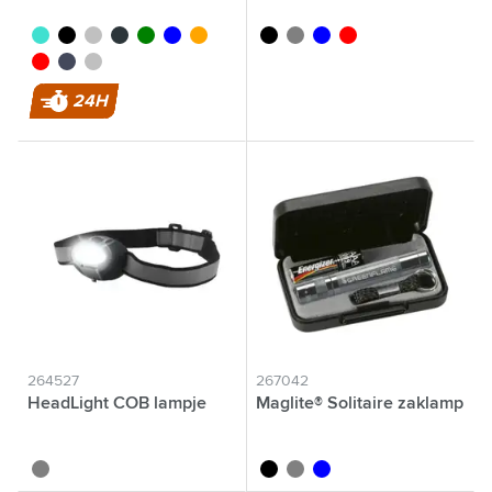
turquoise
noir
titane
gun métal
vert
bleu
orange
noir
gris
bleu
rouge
rouge
bleu nordique
argenté
24H
264527
267042
HeadLight COB lampje
Maglite® Solitaire zaklamp
gris
noir
gris
bleu