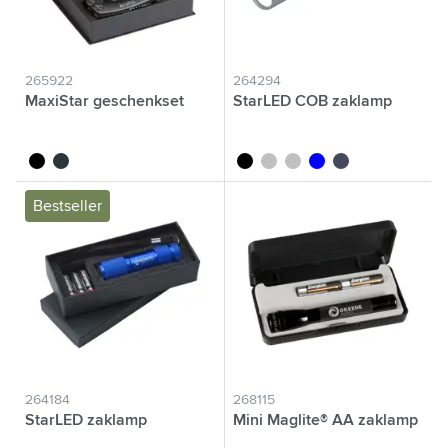
265922
264294
MaxiStar geschenkset
StarLED COB zaklamp
noir
gun métal
noir
titane
gun métal
bleu
bleu nordique
Bestseller
264184
268115
StarLED zaklamp
Mini Maglite® AA zaklamp