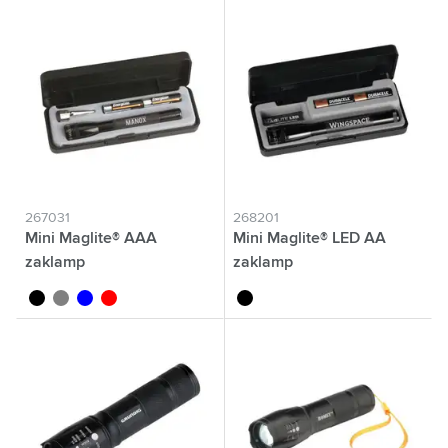
267031
268201
Mini Maglite® AAA
Mini Maglite® LED AA
zaklamp
zaklamp
noir
gris
bleu
rouge
noir