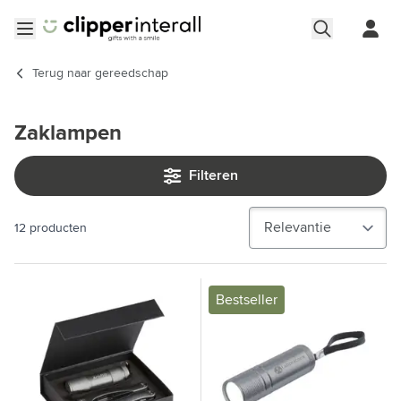
Ga naar de inhoud
Menu openen
Terug naar
gereedschap
Zaklampen
Filteren
12
producten
Bestseller