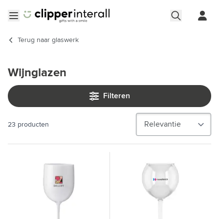
Ga naar de inhoud
Menu openen
Terug naar
glaswerk
Wijnglazen
Filteren
23
producten