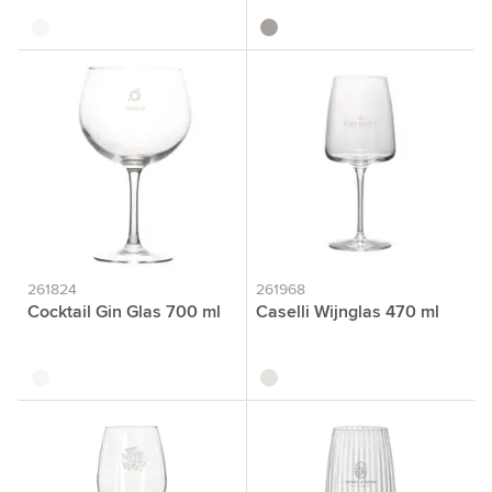
translucide
translucide
261824
261968
Cocktail Gin Glas 700 ml
Caselli Wijnglas 470 ml
translucide
translucide