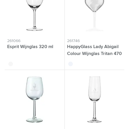
261066
261746
Esprit Wijnglas 320 ml
HappyGlass Lady Abigail
Colour Wijnglas Tritan 470
ml
translucide
blanc translucide