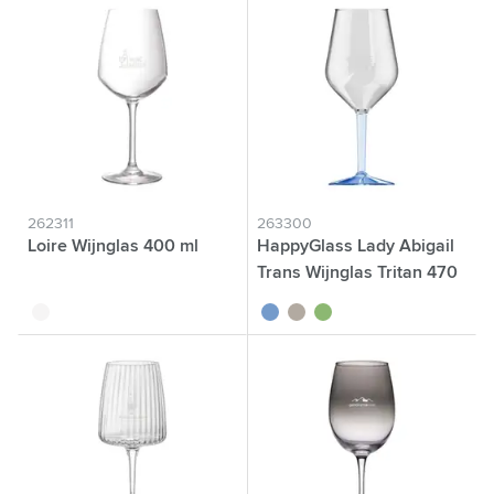
262311
263300
Loire Wijnglas 400 ml
HappyGlass Lady Abigail
Trans Wijnglas Tritan 470
ml
translucide
bleu translucide
gris translucide
vert translucide