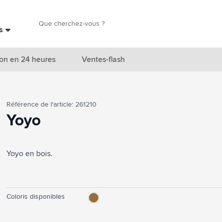
Chercher
es
Chercher
on en 24 heures
Ventes-flash
catégorie Nouveautés & En vedette
Référence de l'article: 261210
atégorie Marques
Yoyo
catégorie Thèmes
Yoyo en bois.
atégorie Accessoires boissons
atégorie Sacs & Voyage
tégorie Cuisiner & Vivre
Coloris disponibles
tégorie Produits de soin