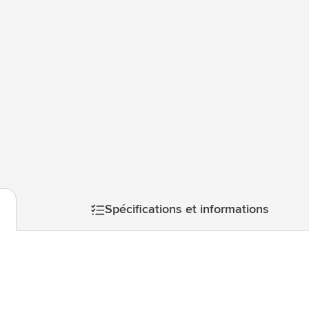
atégorie Technologie & gadgets
atégorie Giveaways
tégorie Écriture
atégorie Bureau
tégorie Outdoor & Loisirs
atégorie Outils & Déplacements
Spécifications et informations