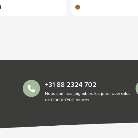
eu marine
brun bois
+31 88 2324 702
Nous sommes joignables les jours ouvrables
de 8:30 à 17:00 heures.