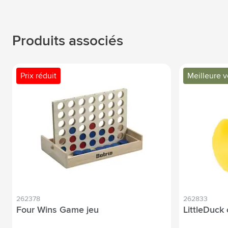
Produits associés
Prix réduit
Meilleure 
262378
262833
Four Wins Game jeu
LittleDuck 