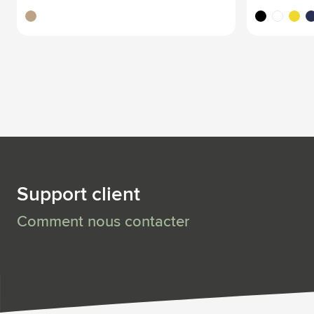
brun bois
noir
blanc
jaune
bl
Support client
Comment nous contacter