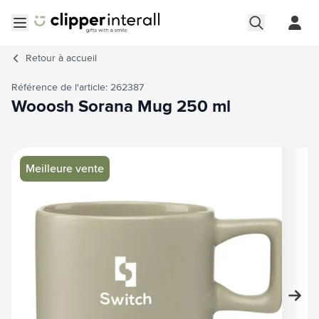
Aller au contenu
Ouvrir le menu
Retour à
accueil
Référence de l'article: 262387
Wooosh Sorana Mug 250 ml
Image principale
Cliquez pour voir l'image en plein écran
Meilleure vente