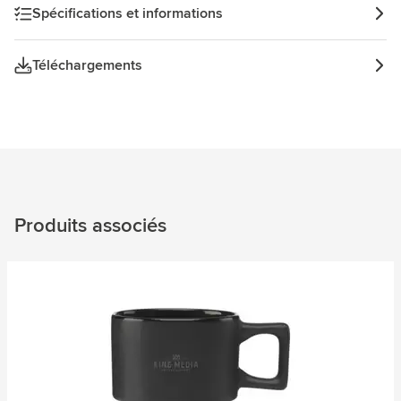
élégant pour tout amateur de café.
Spécifications et informations
Téléchargements
Produits associés