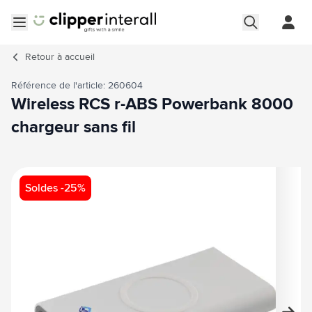
Aller au contenu
Ouvrir le menu
Retour à
accueil
Référence de l'article: 260604
Wireless RCS r-ABS Powerbank 8000
chargeur sans fil
Image principale
Cliquez pour voir l'image en plein écran
Soldes -25%