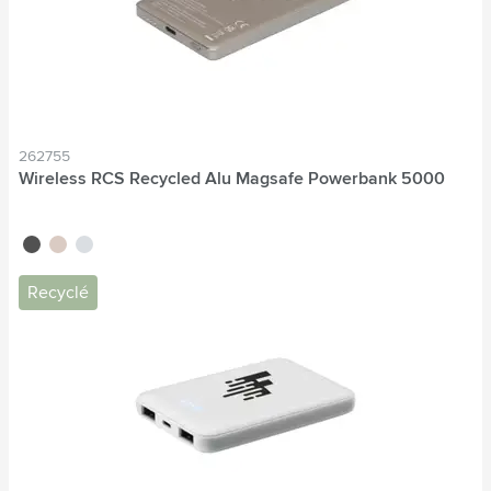
262755
Wireless RCS Recycled Alu Magsafe Powerbank 5000
noir
titane
bleu nordique
Recyclé