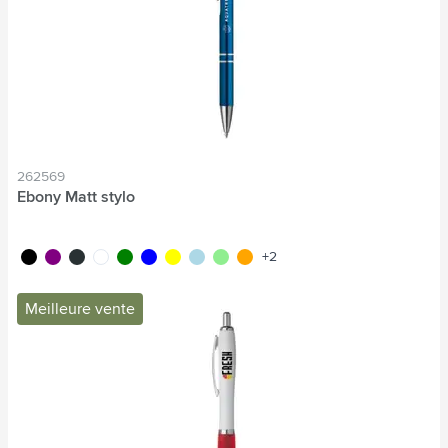
262569
Ebony Matt stylo
noir
pourpre
anthracite
blanc
vert
bleu
jaune
bleu clair
vert clair
orange
+2
Meilleure vente