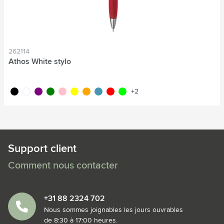
262114
Athos White stylo
noir
blanc
pourpre
vert
rose
jaune
orange
bleu clair
rouge
lime
+2
Support client
Comment nous contacter
+31 88 2324 702
Nous sommes joignables les jours ouvrables
de 8:30 à 17:00 heures.