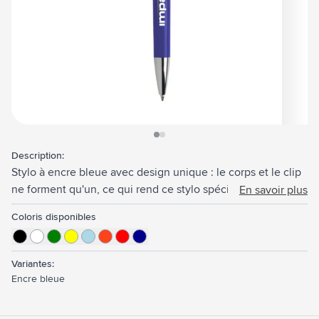
View larger image
View larger image
Description:
Stylo à encre bleue avec design unique : le corps et le clip
ne forment qu'un, ce qui rend ce stylo spécial. Avec
En savoir plus
accents de couleur argenté en-dessous du clip à effet
Coloris disponibles
'flottant'.
Variantes:
Encre bleue