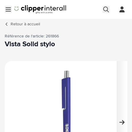
Aller au contenu
Ouvrir le menu
Retour à
accueil
Référence de l'article: 261866
Vista Solid stylo
Image principale
Cliquez pour voir l'image en plein écran