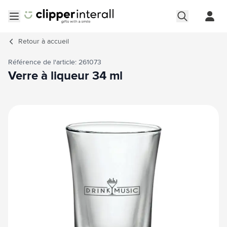
Aller au contenu
Ouvrir le menu
Retour à
accueil
Référence de l'article: 261073
Verre à liqueur 34 ml
Image principale
Cliquez pour voir l'image en plein écran