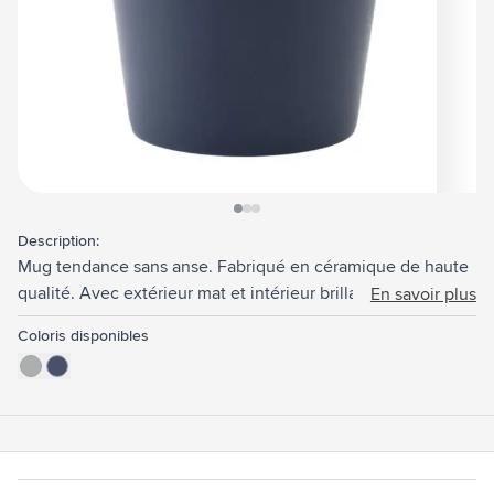
View larger image
View larger image
View larger image
Description:
Mug tendance sans anse. Fabriqué en céramique de haute
qualité. Avec extérieur mat et intérieur brillant. Convient
En savoir plus
pour toutes les machines à café. Capacité 190 ml. Lavable
Coloris disponibles
au lave-vaisselle. L'impression ne craint pas le lave-
vaisselle et est certifiée EN 12875-2.