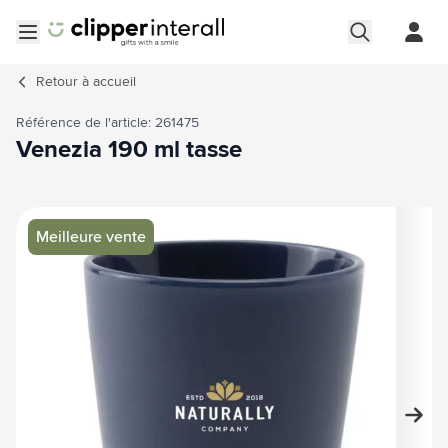
Aller au contenu
Ouvrir le menu
Retour à
accueil
Référence de l'article: 261475
Venezia 190 ml tasse
Image principale
Cliquez pour voir l'image en plein écran
Meilleure vente