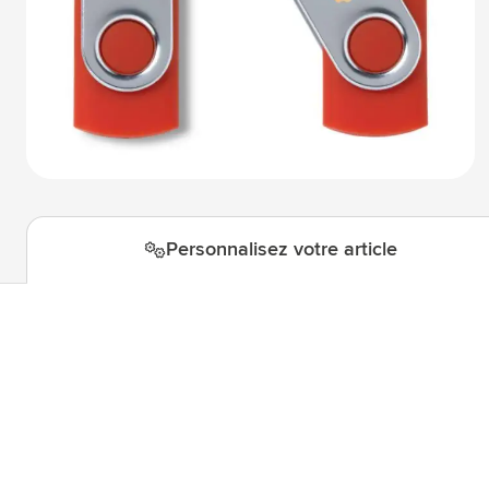
Technologie & gadgets
Afficher le sous-menu pour la c
Giveaways
Afficher le sous-menu pour la c
Écriture
Afficher le sous-menu pour la ca
Bureau
Afficher le sous-menu pour la c
Outdoor & Loisirs
Afficher le sous-menu pour la ca
Outils & Déplacements
Afficher le sous-menu pour la c
Personnalisez votre article