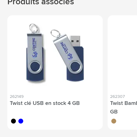
Produits associés
262149
262307
Twist clé USB en stock 4 GB
Twist Bamb
GB
noir
bleu
bambou