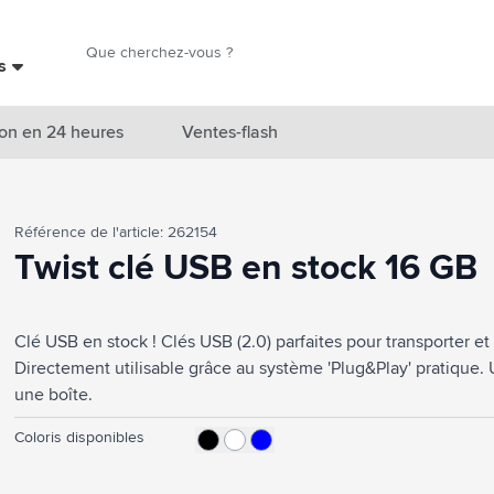
Chercher
es
Chercher
on en 24 heures
Ventes-flash
catégorie Nouveautés & En vedette
Référence de l'article: 262154
atégorie Marques
Twist clé USB en stock 16 GB
catégorie Thèmes
Clé USB en stock ! Clés USB (2.0) parfaites pour transporter et
atégorie Accessoires boissons
Directement utilisable grâce au système 'Plug&Play' pratique. 
atégorie Sacs & Voyage
une boîte.
tégorie Cuisiner & Vivre
Coloris disponibles
tégorie Produits de soin