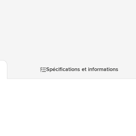
atégorie Technologie & gadgets
atégorie Giveaways
tégorie Écriture
atégorie Bureau
tégorie Outdoor & Loisirs
atégorie Outils & Déplacements
Spécifications et informations