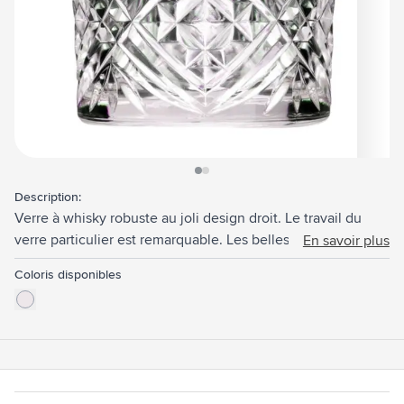
View larger image
View larger image
Description:
Verre à whisky robuste au joli design droit. Le travail du
verre particulier est remarquable. Les belles textures
En savoir plus
donnent au verre une apparence classique et robuste.
Coloris disponibles
Convient également pour verser de l'eau et des cocktails.
Capacité 300 ml. Fabriquée en Europe.