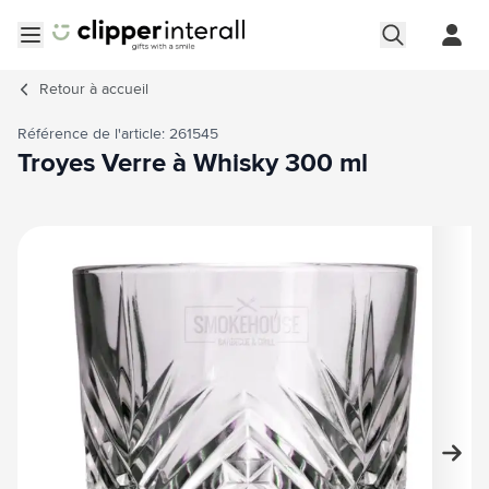
Aller au contenu
Ouvrir le menu
Retour à
accueil
Référence de l'article: 261545
Troyes Verre à Whisky 300 ml
Image principale
Cliquez pour voir l'image en plein écran