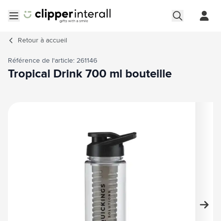
Aller au contenu
Ouvrir le menu
Retour à
accueil
Référence de l'article: 261146
Tropical Drink 700 ml bouteille
Image principale
Cliquez pour voir l'image en plein écran