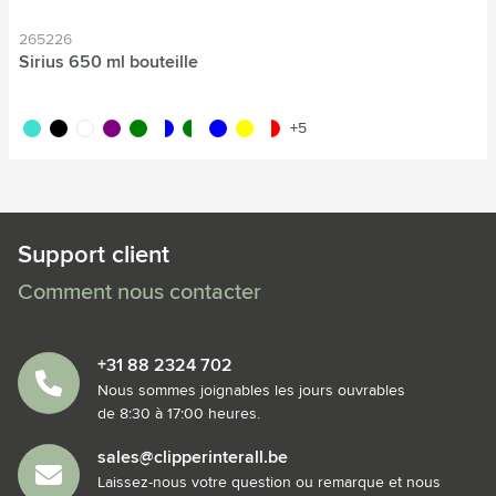
265226
Sirius 650 ml bouteille
turquoise
noir
blanc
pourpre
vert
translucide/bleu
translucide/vert
bleu
jaune
translucide/rouge
+5
Support client
Comment nous contacter
+31 88 2324 702
Nous sommes joignables les jours ouvrables
de 8:30 à 17:00 heures.
sales@clipperinterall.be
Laissez-nous votre question ou remarque et nous