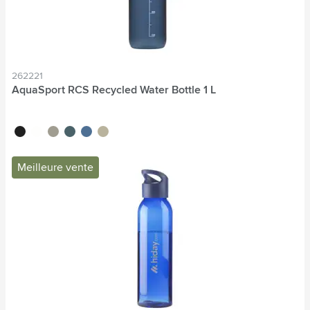
262221
AquaSport RCS Recycled Water Bottle 1 L
noir
blanc
gris
bleu océan
bleu
beige
Meilleure vente