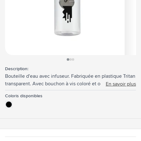
View larger image
View larger image
View larger image
Description:
Bouteille d'eau avec infuseur. Fabriquée en plastique Tritan
transparent. Avec bouchon à vis coloré et ouverture
En savoir plus
verrouillable. Étanche. Remplissez l'infuseur avec des fruits
Coloris disponibles
frais ou des légumes pour créer vos propres saveurs. Ne
passe pas au lave-vaisselle. Capacité 700 ml.