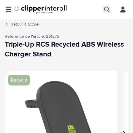
Aller au contenu
Ouvrir le menu
Retour à
accueil
Référence de l'article: 261275
Triple-Up RCS Recycled ABS Wireless
Charger Stand
Image principale
Cliquez pour voir l'image en plein écran
Recyclé