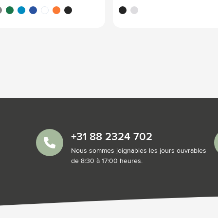
/blanc
rouge
is/blanc
blanc/vert
blanc/bleu clair
blanc/bleu foncé
blanc/blanc
blanc/orange
noir/blanc
noir
blanc
+31 88 2324 702
Nous sommes joignables les jours ouvrables
de 8:30 à 17:00 heures.