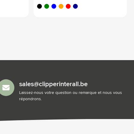
noir
vert
bleu
orange
rouge
bleu foncé
sales@clipperinterall.be
Laissez-nous votre question ou remarque et nous vous
répondrons.