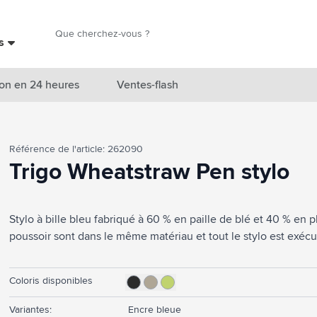
Chercher
es
Chercher
on en 24 heures
Ventes-flash
catégorie Nouveautés & En vedette
Référence de l'article: 262090
atégorie Marques
Trigo Wheatstraw Pen stylo
catégorie Thèmes
Stylo à bille bleu fabriqué à 60 % en paille de blé et 40 % en p
atégorie Accessoires boissons
poussoir sont dans le même matériau et tout le stylo est exécu
atégorie Sacs & Voyage
tégorie Cuisiner & Vivre
Coloris disponibles
tégorie Produits de soin
Variantes:
Encre bleue