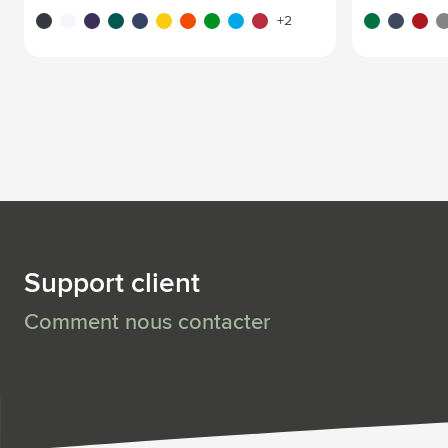
noir
blanc
pourpre
vert
bleu
jaune
orange
vert clair
bleu clair
rouge
vert/blanc
bleu foncé
blanc/
gr
+2
Support client
Comment nous contacter