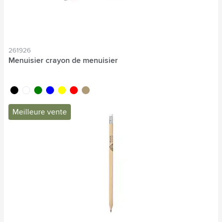
261926
Menuisier crayon de menuisier
noir
blanc
vert
bleu
jaune
rouge
brun bois
Meilleure vente