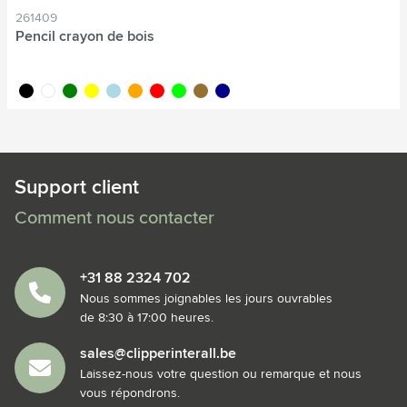
261409
Pencil crayon de bois
noir
blanc
vert
jaune
bleu clair
orange
rouge
lime
brun bois
bleu foncé
Support client
Comment nous contacter
+31 88 2324 702
Nous sommes joignables les jours ouvrables
de 8:30 à 17:00 heures.
sales@clipperinterall.be
Laissez-nous votre question ou remarque et nous
vous répondrons.