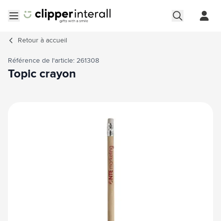
Aller au contenu
Ouvrir le menu
Retour à
accueil
Référence de l'article: 261308
Topic crayon
Image principale
Cliquez pour voir l'image en plein écran