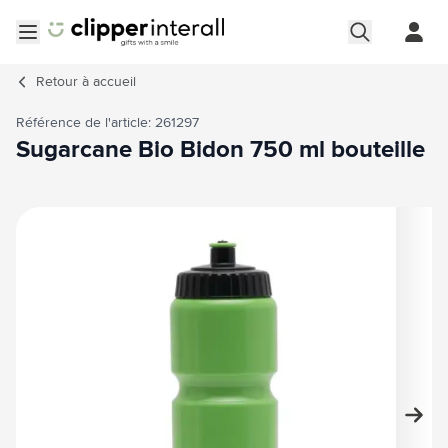
Aller au contenu
Ouvrir le menu
Retour à
accueil
Référence de l'article: 261297
Sugarcane Bio Bidon 750 ml bouteille
Image principale
Cliquez pour voir l'image en plein écran