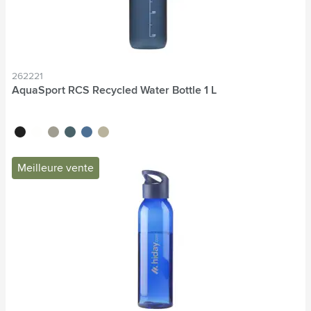
262221
AquaSport RCS Recycled Water Bottle 1 L
noir
blanc
gris
bleu océan
bleu
beige
Meilleure vente