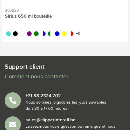
265226
Sirius 650 ml bouteille
turquoise
noir
blanc
pourpre
vert
translucide/bleu
translucide/vert
bleu
jaune
translucide/rouge
+5
Support client
Comment nous contacter
+31 88 2324 702
Nous sommes joignables les jours ouvrables
de 8:30 à 17:00 heures.
sales@clipperinterall.be
Laissez-nous votre question ou remarque et nous