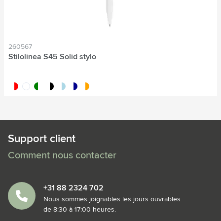
260567
Stilolinea S45 Solid stylo
blanc/rouge
blanc
blanc/vert
blanc/noir
blanc/bleu clair
blanc/bleu foncé
blanc/orange
Support client
Comment nous contacter
+31 88 2324 702
Nous sommes joignables les jours ouvrables
de 8:30 à 17:00 heures.