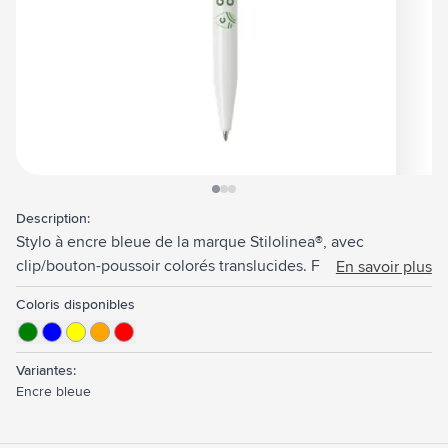
View larger image
View larger image
View larger image
Description:
Stylo à encre bleue de la marque Stilolinea®, avec
clip/bouton-poussoir colorés translucides. Fabriqué en
En savoir plus
Italie.
Coloris disponibles
Variantes:
Encre bleue