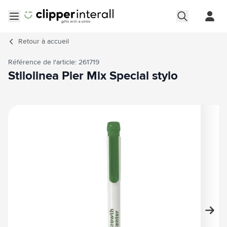
Aller au contenu
Ouvrir le menu
Retour à
accueil
Référence de l'article: 261719
Stilolinea Pier Mix Special stylo
Image principale
Cliquez pour voir l'image en plein écran