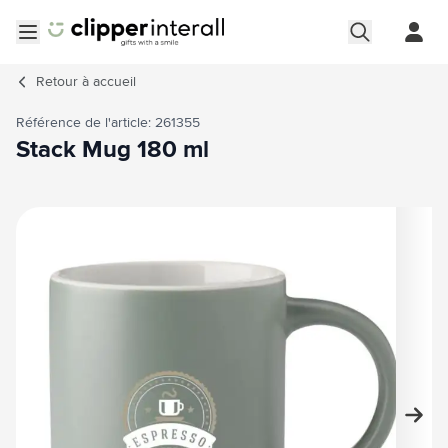
Aller au contenu
Ouvrir le menu
Retour à
accueil
Référence de l'article: 261355
Stack Mug 180 ml
Image principale
Cliquez pour voir l'image en plein écran