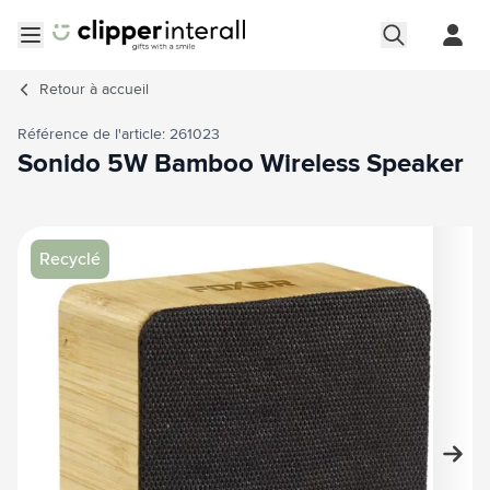
Aller au contenu
Ouvrir le menu
Retour à
accueil
Référence de l'article: 261023
Sonido 5W Bamboo Wireless Speaker
Image principale
Cliquez pour voir l'image en plein écran
Recyclé