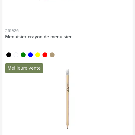
261926
Menuisier crayon de menuisier
noir
blanc
vert
bleu
jaune
rouge
brun bois
Meilleure vente