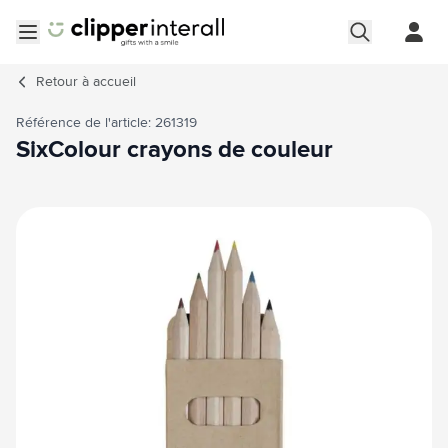
Aller au contenu
Ouvrir le menu
Retour à
accueil
Référence de l'article: 261319
SixColour crayons de couleur
Image principale
Cliquez pour voir l'image en plein écran