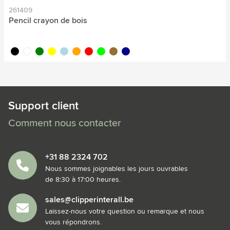
261409
Pencil crayon de bois
noir
blanc
vert
jaune
bleu clair
orange
rouge
lime
brun bois
bleu foncé
Support client
Comment nous contacter
+31 88 2324 702
Nous sommes joignables les jours ouvrables
de 8:30 à 17:00 heures.
sales@clipperinterall.be
Laissez-nous votre question ou remarque et nous
vous répondrons.