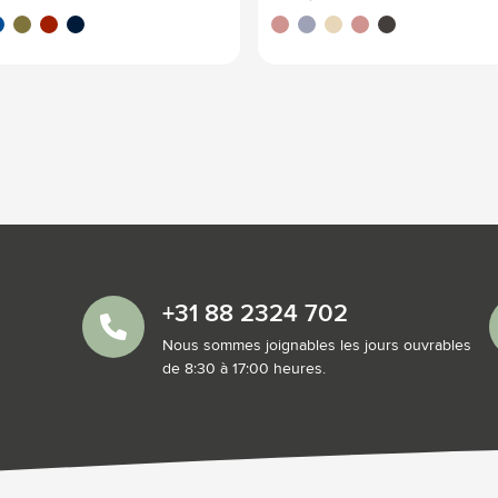
eu
vert olive
rouge
bleu foncé
gris
bleu
beige
rouge
gris foncé
+31 88 2324 702
Nous sommes joignables les jours ouvrables
de 8:30 à 17:00 heures.