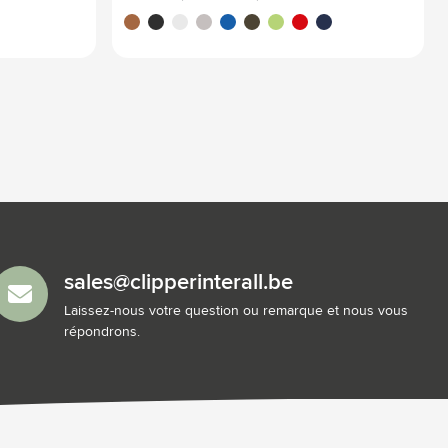
brun
noir
blanc
gris
bleu
vert olive
vert clair
rouge
bleu marine
sales@clipperinterall.be
Laissez-nous votre question ou remarque et nous vous
répondrons.