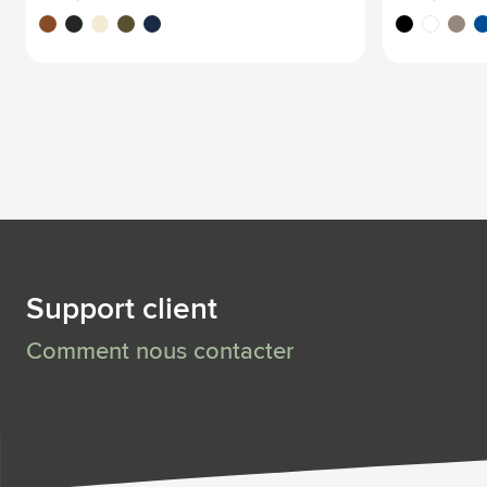
brun
noir
beige
vert olive
bleu marine
noir
blanc
gris
bl
Support client
Comment nous contacter