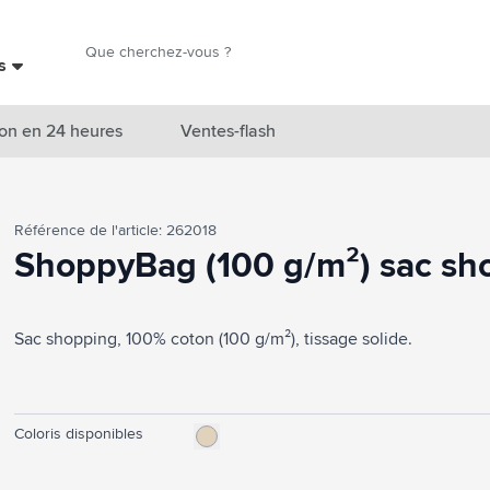
Chercher
es
Chercher
on en 24 heures
Ventes-flash
catégorie Nouveautés & En vedette
Référence de l'article: 262018
atégorie Marques
ShoppyBag (100 g/m²) sac sh
catégorie Thèmes
Sac shopping, 100% coton (100 g/m²), tissage solide.
atégorie Accessoires boissons
atégorie Sacs & Voyage
tégorie Cuisiner & Vivre
Coloris disponibles
tégorie Produits de soin