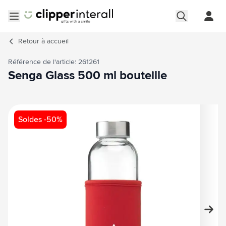
Aller au contenu
Ouvrir le menu
Retour à
accueil
Référence de l'article: 261261
Senga Glass 500 ml bouteille
Image principale
Cliquez pour voir l'image en plein écran
Soldes -50%