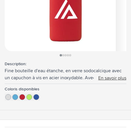
View larger image
View larger image
View larger image
View larger image
View larger image
Description:
Fine bouteille d'eau étanche, en verre sodocalcique avec
un capuchon à vis en acier inoxydable. Avec un manchon
En savoir plus
en néoprène pour une tenue confortable de la bouteille. La
Coloris disponibles
bouteille en verre va au lave-vaisselle à l'exception du
bouchon à vis. Capacité 500 ml.