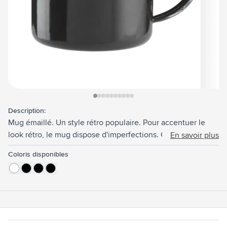
View larger image
View larger image
View larger image
View larger image
View larger image
View larger image
View larger image
View larger image
View larger image
View larger image
Description:
Mug émaillé. Un style rétro populaire. Pour accentuer le
look rétro, le mug dispose d'imperfections. Capacité 350
En savoir plus
ml.
Coloris disponibles