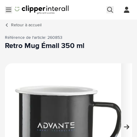
Aller au contenu
Ouvrir le menu
Retour à
accueil
Référence de l'article: 260853
Retro Mug Émail 350 ml
Image principale
Cliquez pour voir l'image en plein écran