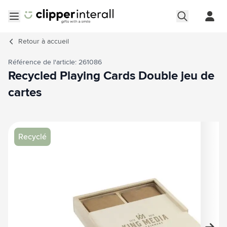
Aller au contenu
Ouvrir le menu
Retour à
accueil
Référence de l'article: 261086
Recycled Playing Cards Double jeu de
cartes
Image principale
Cliquez pour voir l'image en plein écran
Recyclé