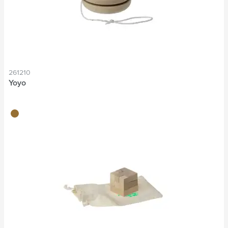
261210
Yoyo
brun bois