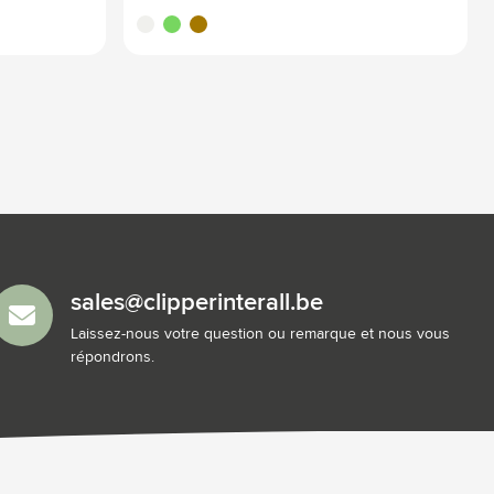
translucide
vert
vert olive
sales@clipperinterall.be
Laissez-nous votre question ou remarque et nous vous
répondrons.