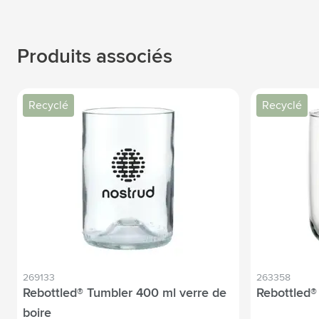
Produits associés
Recyclé
Recyclé
269133
263358
Rebottled® Tumbler 400 ml verre de
Rebottled®
boire