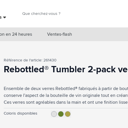
Chercher
es
Chercher
on en 24 heures
Ventes-flash
catégorie Nouveautés & En vedette
Référence de l'article: 261430
atégorie Marques
Rebottled® Tumbler 2-pack ve
catégorie Thèmes
Ensemble de deux verres Rebottled® fabriqués à partir de bout
atégorie Accessoires boissons
conserve l'aspect de la bouteille de vin originale tout en c
atégorie Sacs & Voyage
Ces verres sont agréables dans la main et ont une finition lisse
l'eau, les boissons gazeuses ou les cocktails. Passe au lave-vai
tégorie Cuisiner & Vivre
Coloris disponibles
recommandé pour préserver l’impression. Livré dans un coffret 
FSC®. Design néerlandais. Fabriqué en Hollande. Capacité env
tégorie Produits de soin