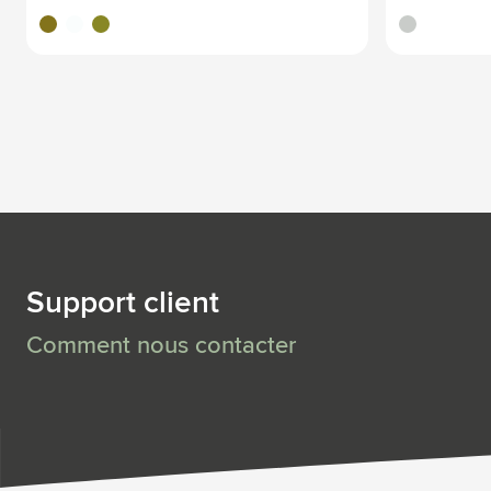
brun
translucide
vert
translucide
Support client
Comment nous contacter