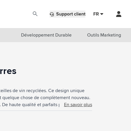
Support client
FR
Développement Durable
Outils Marketing
rres
eilles de vin recyclées. Ce design unique
réant quelque chose de complètement nouveau.
. De haute qualité et parfaits pour boire de
En savoir plus
sselle jusqu'a 60°C. Le lavage à la main est
cadeau original en carton recyclé certifié
iron 400 ml par verre. Impression possible