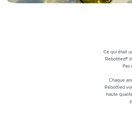
Technologie & gadgets
Afficher le sous-menu pour la c
Giveaways
Afficher le sous-menu pour la c
Écriture
Afficher le sous-menu pour la ca
Bureau
Afficher le sous-menu pour la c
Outdoor & Loisirs
Ce qui était u
Afficher le sous-menu pour la ca
Rebottled® d
Outils & Déplacements
Afficher le sous-menu pour la c
Pas 
Chaque anné
Rebottled voi
haute qualit
p