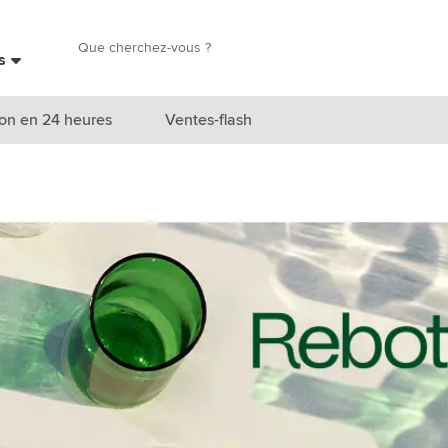
Chercher
es
Chercher
on en 24 heures
Ventes-flash
catégorie Nouveautés & En vedette
atégorie Marques
catégorie Thèmes
atégorie Accessoires boissons
atégorie Sacs & Voyage
tégorie Cuisiner & Vivre
tégorie Produits de soin