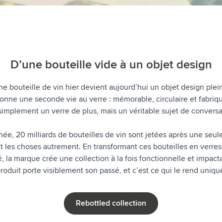
atégorie Technologie & gadgets
atégorie Giveaways
tégorie Écriture
D’une bouteille vide à un objet design
atégorie Bureau
ne bouteille de vin hier devient aujourd’hui un objet design plei
tégorie Outdoor & Loisirs
onne une seconde vie au verre : mémorable, circulaire et fabriq
atégorie Outils & Déplacements
simplement un verre de plus, mais un véritable sujet de conversa
e, 20 milliards de bouteilles de vin sont jetées après une seule 
t les choses autrement. En transformant ces bouteilles en verres
é, la marque crée une collection à la fois fonctionnelle et impac
roduit porte visiblement son passé, et c’est ce qui le rend uniqu
Rebottled collection