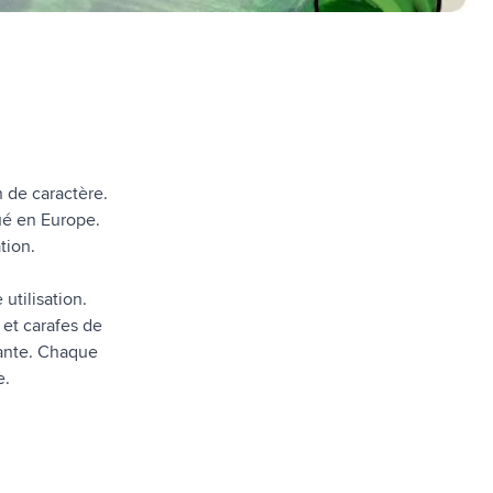
n de caractère.
ué en Europe.
tion.
utilisation.
 et carafes de
tante. Chaque
e.