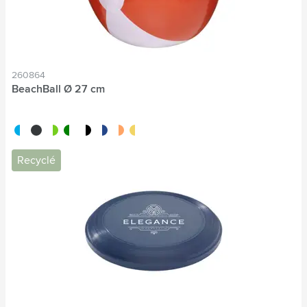
260864
BeachBall Ø 27 cm
blanc/bleu
noir
blanc/rouge
blanc/vert
blanc/noir
blanc/bleu foncé
blanc/orange
blanc/jaune
Recyclé