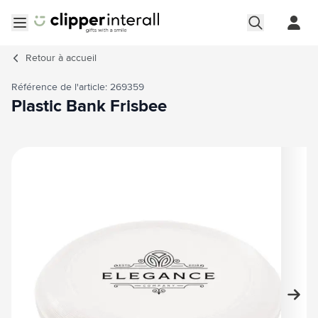
Aller au contenu
Ouvrir le menu
Retour à
accueil
Référence de l'article: 269359
Plastic Bank Frisbee
Image principale
Cliquez pour voir l'image en plein écran