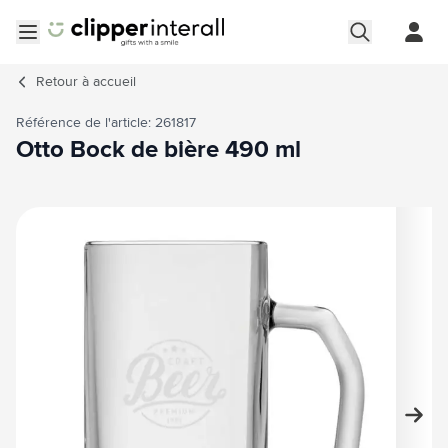
Aller au contenu
Ouvrir le menu
Retour à
accueil
Référence de l'article: 261817
Otto Bock de bière 490 ml
Image principale
Cliquez pour voir l'image en plein écran