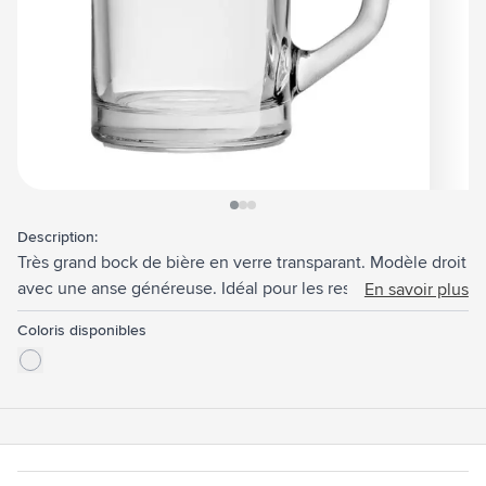
View larger image
View larger image
View larger image
Description:
Très grand bock de bière en verre transparant. Modèle droit
avec une anse généreuse. Idéal pour les restaurants et
En savoir plus
clubs, mais aussi un support de communication lors des
Coloris disponibles
fêtes (de la bière) d'octobre. Une chope de bière qui résiste
aux chocs. Capacité 490 ml. Fabriquée en Europe.