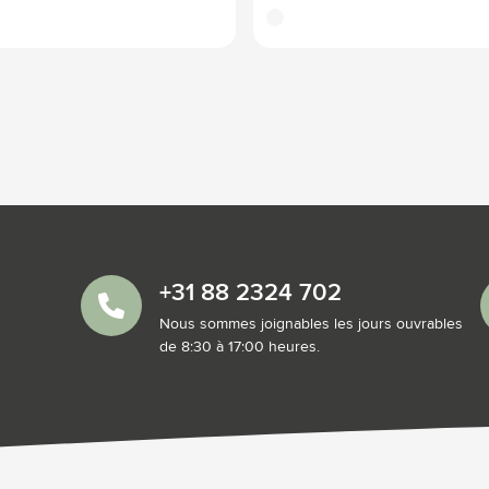
translucide
+31 88 2324 702
Nous sommes joignables les jours ouvrables
de 8:30 à 17:00 heures.