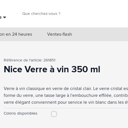
Chercher
es
Chercher
on en 24 heures
Ventes-flash
catégorie Nouveautés & En vedette
Référence de l'article: 261851
atégorie Marques
Nice Verre à vin 350 ml
catégorie Thèmes
Verre à vin classique en verre de cristal clair. Le verre cristal 
atégorie Accessoires boissons
forme du verre, une tasse large à l'embouchure effilée, contr
atégorie Sacs & Voyage
verre élégant conviennent pour service le vin blanc dans les ét
d'affaires ou à la maison. Capacité 350 ml. Fabriquée en Europ
tégorie Cuisiner & Vivre
Coloris disponibles
tégorie Produits de soin