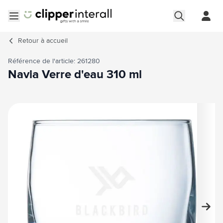
Aller au contenu
Ouvrir le menu
Retour à
accueil
Référence de l'article: 261280
Navia Verre d'eau 310 ml
Image principale
Cliquez pour voir l'image en plein écran