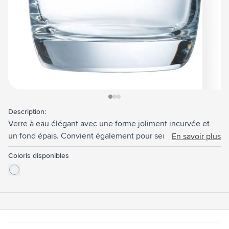
View larger image
View larger image
View larger image
Description:
Verre à eau élégant avec une forme joliment incurvée et
un fond épais. Convient également pour servir des jus de
En savoir plus
fruits, du whisky et d'autres boissons alcoolisées. Capacité
Coloris disponibles
310 ml. Fabriquée en Europe.