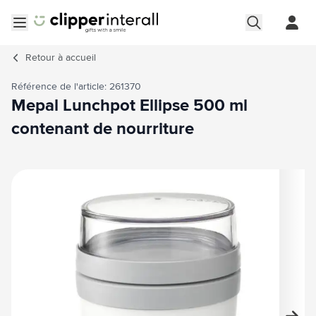
Aller au contenu
Ouvrir le menu
Retour à
accueil
Référence de l'article: 261370
Mepal Lunchpot Ellipse 500 ml
contenant de nourriture
Image principale
Cliquez pour voir l'image en plein écran