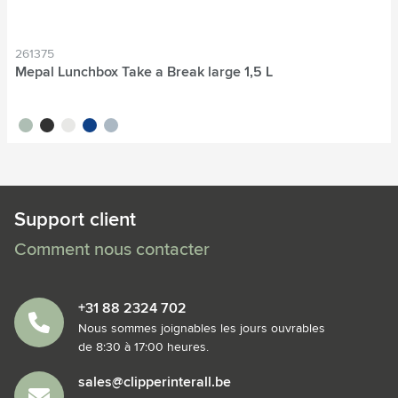
261375
Mepal Lunchbox Take a Break large 1,5 L
vert tilleul
noir
blanc
bleu
bleu nordique
Support client
Comment nous contacter
+31 88 2324 702
Nous sommes joignables les jours ouvrables
de 8:30 à 17:00 heures.
sales@clipperinterall.be