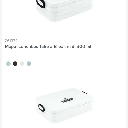
261374
Mepal Lunchbox Take a Break midi 900 ml
vert tilleul
noir
blanc
bleu nordique