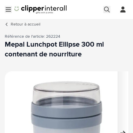
Aller au contenu
Ouvrir le menu
Retour à
accueil
Référence de l'article: 262224
Mepal Lunchpot Ellipse 300 ml
contenant de nourriture
Image principale
Cliquez pour voir l'image en plein écran