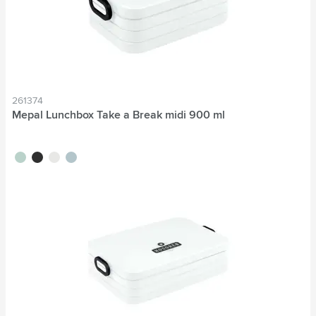
261374
Mepal Lunchbox Take a Break midi 900 ml
vert tilleul
noir
blanc
bleu nordique