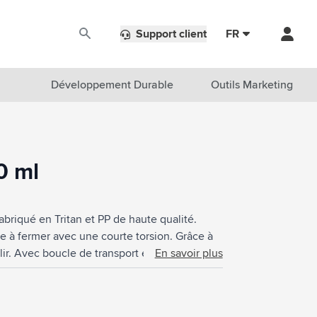
Support client
FR
Développement Durable
Outils Marketing
0 ml
abriqué en Tritan et PP de haute qualité.
e à fermer avec une courte torsion. Grâce à
lir. Avec boucle de transport en silicone.
En savoir plus
ents et étanche à 100%. Convient également
mplètement la bouteille de boissons
 main est recommandé pour préserver