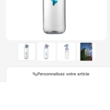
Technologie & gadgets
Afficher le sous-menu pour la c
Giveaways
Afficher le sous-menu pour la c
Écriture
Afficher le sous-menu pour la ca
Bureau
Afficher le sous-menu pour la c
Outdoor & Loisirs
Afficher le sous-menu pour la ca
View larger image
View larger image
View larger i
View larger image
Outils & Déplacements
Afficher le sous-menu pour la c
Personnalisez votre article