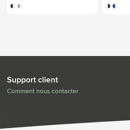
noir
bleu nordique
noir
bleu
Support client
Comment nous contacter