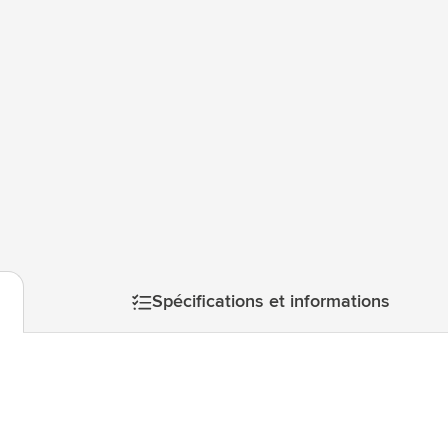
l’impression. Ce produit bénéficie d'une garantie fabricant M
atégorie Technologie & gadgets
Hollande. Mepal est une entreprise certifiée B Corp™, cette en
matière de pratiques sociales et environnementales.
atégorie Giveaways
tégorie Écriture
atégorie Bureau
tégorie Outdoor & Loisirs
mage
atégorie Outils & Déplacements
Spécifications et informations