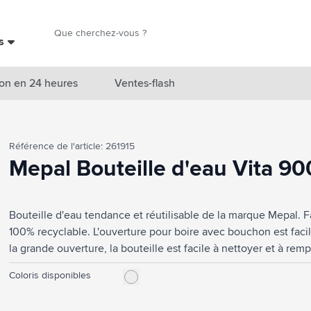
Chercher
es
Chercher
on en 24 heures
Ventes-flash
catégorie Nouveautés & En vedette
Référence de l'article: 261915
atégorie Marques
Mepal Bouteille d'eau Vita 90
catégorie Thèmes
Bouteille d'eau tendance et réutilisable de la marque Mepal. F
atégorie Accessoires boissons
100% recyclable. L'ouverture pour boire avec bouchon est facil
atégorie Sacs & Voyage
la grande ouverture, la bouteille est facile à nettoyer et à remp
Cette bouteille de haute qualité est approuvée pour les alim
tégorie Cuisiner & Vivre
Coloris disponibles
aux boissons gazeuses. Veuillez toutefois à ne pas remplir co
gazeuses. Ce produit passe au lave-vaisselle. Le lavage à la
tégorie Produits de soin