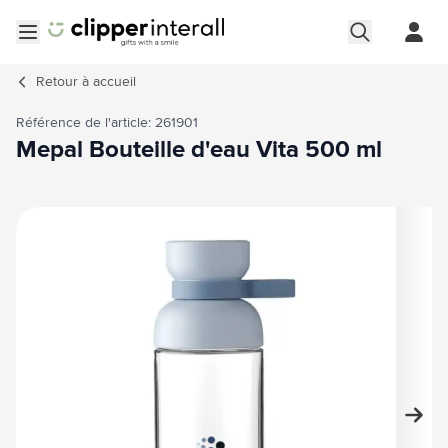
Aller au contenu
Ouvrir le menu
Retour à
accueil
Référence de l'article: 261901
Mepal Bouteille d'eau Vita 500 ml
Image principale
Cliquez pour voir l'image en plein écran