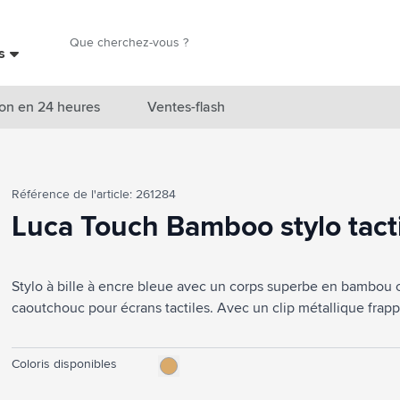
Chercher
es
Chercher
on en 24 heures
Ventes-flash
catégorie Nouveautés & En vedette
Référence de l'article: 261284
atégorie Marques
Luca Touch Bamboo stylo tact
catégorie Thèmes
atégorie Accessoires boissons
Stylo à bille à encre bleue avec un corps superbe en bambou
caoutchouc pour écrans tactiles. Avec un clip métallique frapp
atégorie Sacs & Voyage
tégorie Cuisiner & Vivre
Coloris disponibles
tégorie Produits de soin