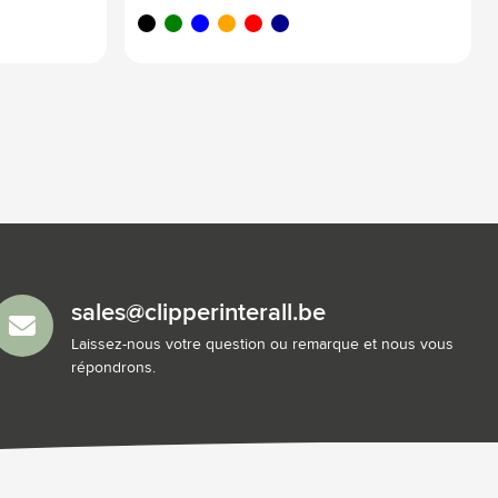
noir
vert
bleu
orange
rouge
bleu foncé
sales@clipperinterall.be
Laissez-nous votre question ou remarque et nous vous
répondrons.