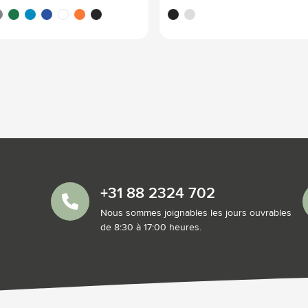
/blanc
rouge
is/blanc
blanc/vert
blanc/bleu clair
blanc/bleu foncé
blanc/blanc
blanc/orange
noir/blanc
noir
blanc
+31 88 2324 702
Nous sommes joignables les jours ouvrables
de 8:30 à 17:00 heures.