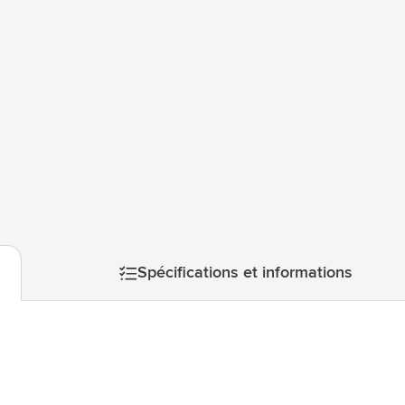
atégorie Technologie & gadgets
atégorie Giveaways
tégorie Écriture
atégorie Bureau
tégorie Outdoor & Loisirs
mage
atégorie Outils & Déplacements
Spécifications et informations