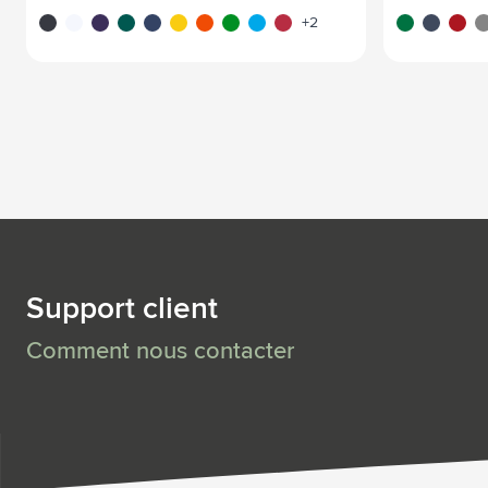
noir
blanc
pourpre
vert
bleu
jaune
orange
vert clair
bleu clair
rouge
vert/blanc
bleu foncé
blanc/
gr
+2
Support client
Comment nous contacter