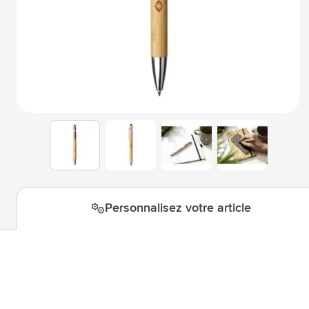
Technologie & gadgets
Afficher le sous-menu pour la c
Giveaways
Afficher le sous-menu pour la c
Écriture
Afficher le sous-menu pour la ca
Bureau
Afficher le sous-menu pour la c
Outdoor & Loisirs
Afficher le sous-menu pour la ca
View larger image
View larger image
View larger i
View larger image
Outils & Déplacements
Afficher le sous-menu pour la c
Personnalisez votre article