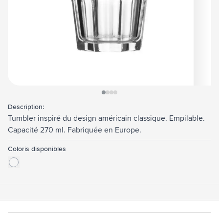
View larger image
View larger image
View larger image
View larger image
Description:
Tumbler inspiré du design américain classique. Empilable.
Capacité 270 ml. Fabriquée en Europe.
Coloris disponibles