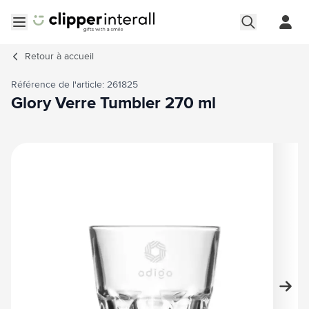
Aller au contenu
Ouvrir le menu
Retour à
accueil
Référence de l'article: 261825
Glory Verre Tumbler 270 ml
Image principale
Cliquez pour voir l'image en plein écran