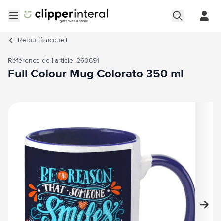
Aller au contenu
Ouvrir le menu
Retour à
accueil
Référence de l'article: 260691
Full Colour Mug Colorato 350 ml
Image principale
Cliquez pour voir l'image en plein écran