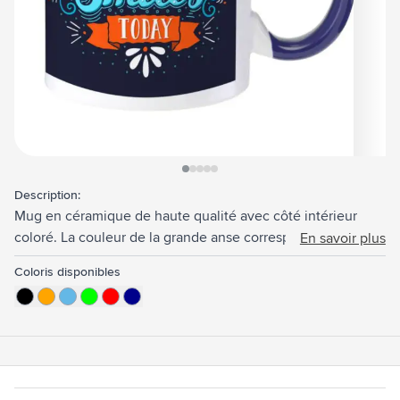
View larger image
View larger image
View larger image
View larger image
View larger image
Description:
Mug en céramique de haute qualité avec côté intérieur
coloré. La couleur de la grande anse correspond à la
En savoir plus
couleur de l'intérieur pour assurer un effet ludique. Le mug
Coloris disponibles
parfaite pour toutes les impressions en couleur, y compris
les photos. Passe au lave-vaisselle. Capacité 350 ml.